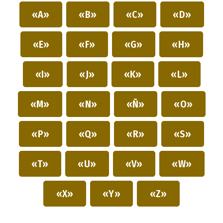
«A»
«B»
«C»
«D»
«E»
«F»
«G»
«H»
«I»
«J»
«K»
«L»
«M»
«N»
«Ñ»
«O»
«P»
«Q»
«R»
«S»
«T»
«U»
«V»
«W»
«X»
«Y»
«Z»