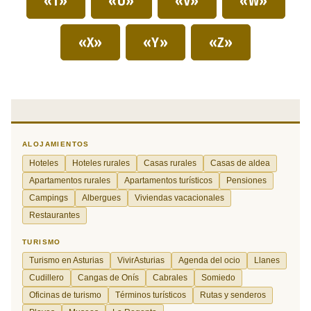
«T»
«U»
«V»
«W»
«X»
«Y»
«Z»