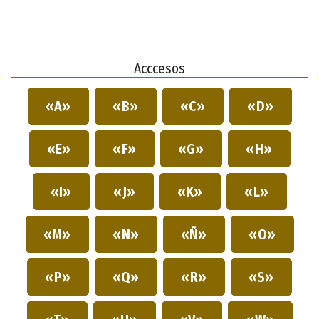
Acccesos
«A»
«B»
«C»
«D»
«E»
«F»
«G»
«H»
«I»
«J»
«K»
«L»
«M»
«N»
«Ñ»
«O»
«P»
«Q»
«R»
«S»