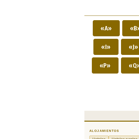
«A»
«B
«I»
«J
«P»
«Q