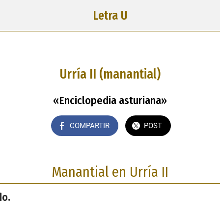
Letra U
Urría II (manantial)
«Enciclopedia asturiana»
COMPARTIR
POST
Manantial en Urría II
do.