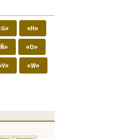
«G»
«H»
Ñ»
«O»
«V»
«W»