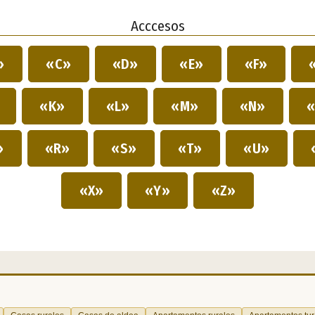
Acccesos
»
«C»
«D»
«E»
«F»
»
«K»
«L»
«M»
«N»
«
»
«R»
«S»
«T»
«U»
«X»
«Y»
«Z»