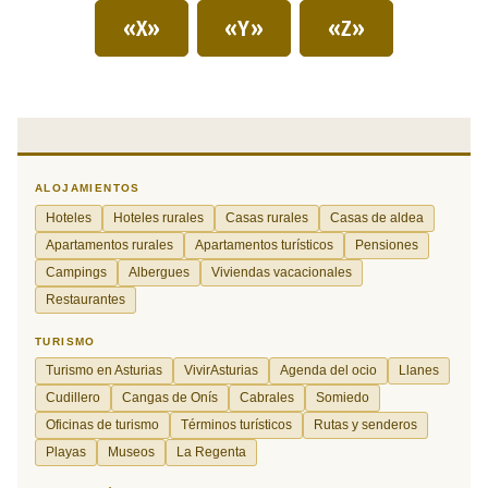
«X»
«Y»
«Z»