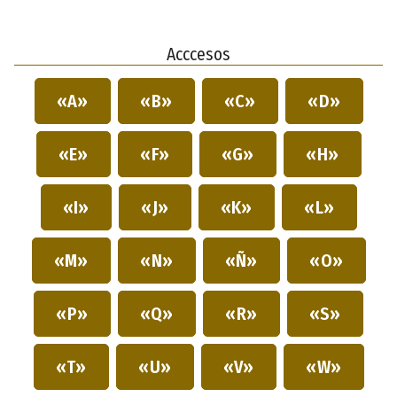
Acccesos
«A»
«B»
«C»
«D»
«E»
«F»
«G»
«H»
«I»
«J»
«K»
«L»
«M»
«N»
«Ñ»
«O»
«P»
«Q»
«R»
«S»
«T»
«U»
«V»
«W»