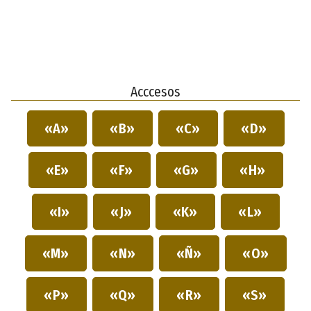
Acccesos
«A»
«B»
«C»
«D»
«E»
«F»
«G»
«H»
«I»
«J»
«K»
«L»
«M»
«N»
«Ñ»
«O»
«P»
«Q»
«R»
«S»