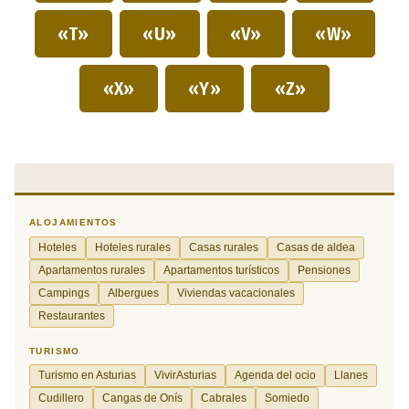
«T»
«U»
«V»
«W»
«X»
«Y»
«Z»