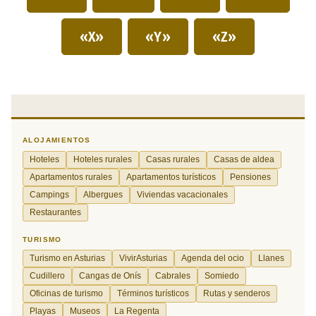
«X»
«Y»
«Z»