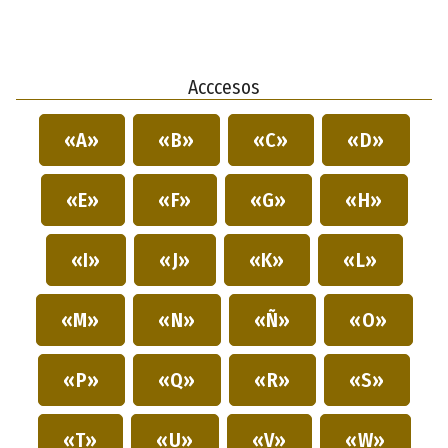
Acccesos
«A»
«B»
«C»
«D»
«E»
«F»
«G»
«H»
«I»
«J»
«K»
«L»
«M»
«N»
«Ñ»
«O»
«P»
«Q»
«R»
«S»
«T»
«U»
«V»
«W»