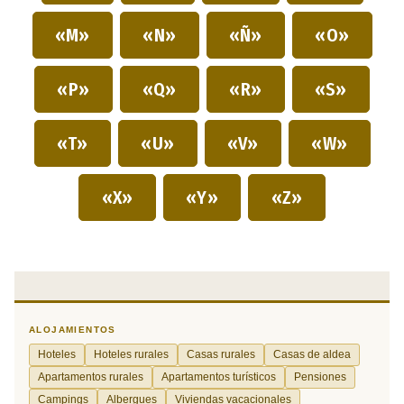
«M»
«N»
«Ñ»
«O»
«P»
«Q»
«R»
«S»
«T»
«U»
«V»
«W»
«X»
«Y»
«Z»