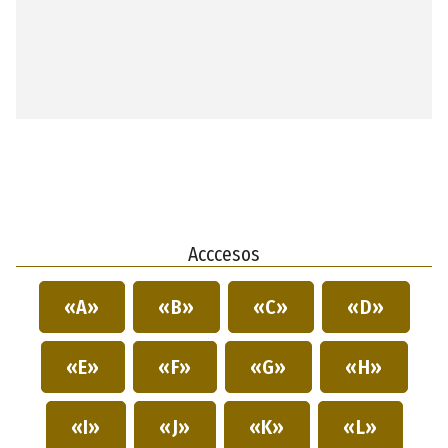
Acccesos
«A»
«B»
«C»
«D»
«E»
«F»
«G»
«H»
«I»
«J»
«K»
«L»