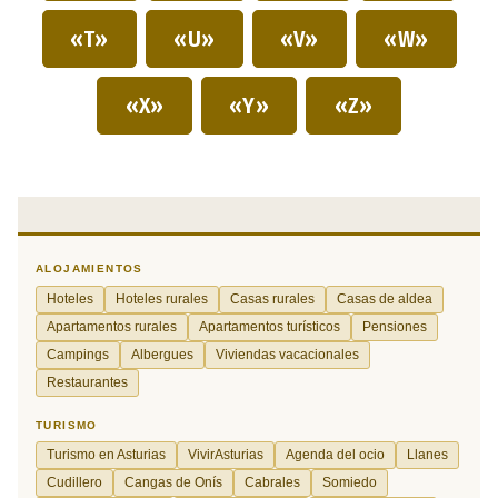
«T»
«U»
«V»
«W»
«X»
«Y»
«Z»