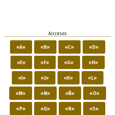
Acccesos
«A»
«B»
«C»
«D»
«E»
«F»
«G»
«H»
«I»
«J»
«K»
«L»
«M»
«N»
«Ñ»
«O»
«P»
«Q»
«R»
«S»