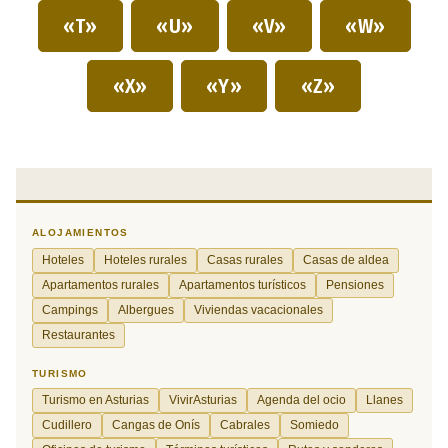
«T»
«U»
«V»
«W»
«X»
«Y»
«Z»