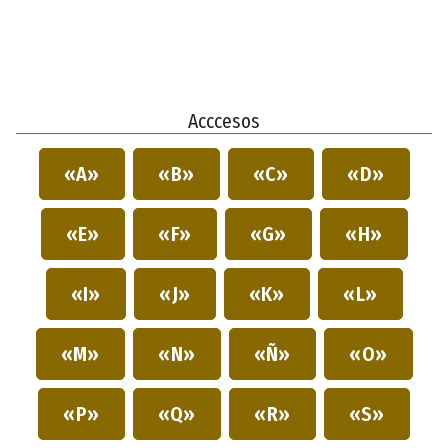
Acccesos
«A»
«B»
«C»
«D»
«E»
«F»
«G»
«H»
«I»
«J»
«K»
«L»
«M»
«N»
«Ñ»
«O»
«P»
«Q»
«R»
«S»