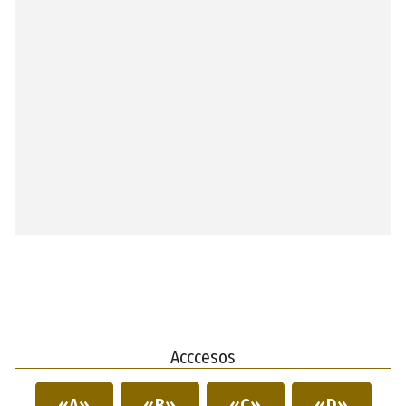
Acccesos
«A»
«B»
«C»
«D»