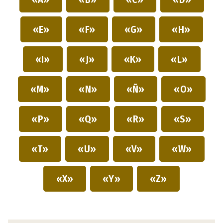
«E»
«F»
«G»
«H»
«I»
«J»
«K»
«L»
«M»
«N»
«Ñ»
«O»
«P»
«Q»
«R»
«S»
«T»
«U»
«V»
«W»
«X»
«Y»
«Z»