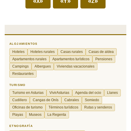
«X»
«Y»
«Z»