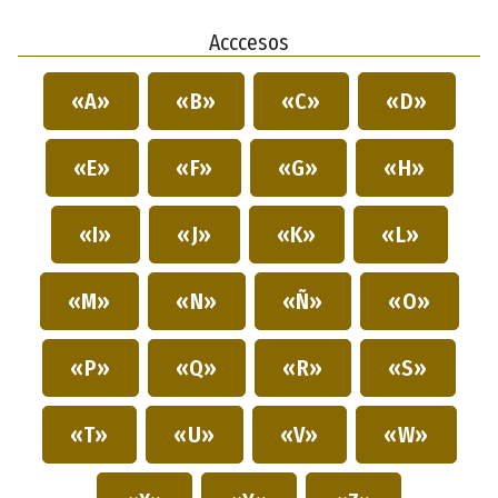
Acccesos
«A»
«B»
«C»
«D»
«E»
«F»
«G»
«H»
«I»
«J»
«K»
«L»
«M»
«N»
«Ñ»
«O»
«P»
«Q»
«R»
«S»
«T»
«U»
«V»
«W»