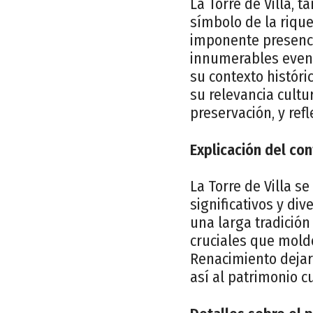
La Torre de Villa, 
símbolo de la rique
imponente presencia
innumerables evento
su contexto históri
su relevancia cultu
preservación, y ref
Explicación del con
La Torre de Villa s
significativos y di
una larga tradición
cruciales que molde
Renacimiento dejaro
así al patrimonio cu