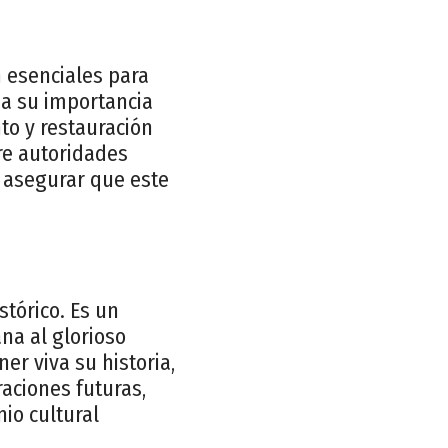
n esenciales para
da su importancia
to y restauración
tre autoridades
a asegurar que este
stórico. Es un
na al glorioso
er viva su historia,
raciones futuras,
io cultural