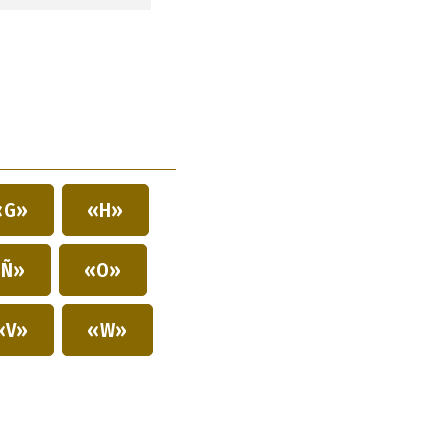
«G»
«H»
Ñ»
«O»
«V»
«W»