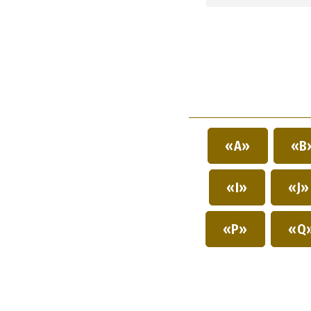
«A»
«B
«I»
«J
«P»
«Q