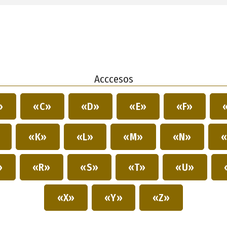
Acccesos
»
«C»
«D»
«E»
«F»
»
«K»
«L»
«M»
«N»
«
»
«R»
«S»
«T»
«U»
«X»
«Y»
«Z»