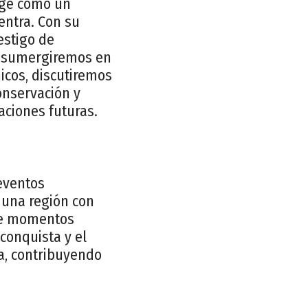
erge como un
entra. Con su
estigo de
os sumergiremos en
nicos, discutiremos
onservación y
aciones futuras.
 eventos
n una región con
 de momentos
conquista y el
na, contribuyendo