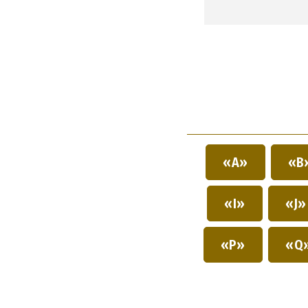
«A»
«B
«I»
«J
«P»
«Q