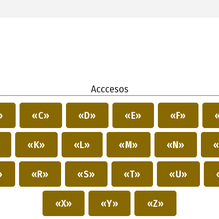
Acccesos
»
«C»
«D»
«E»
«F»
»
«K»
«L»
«M»
«N»
«
»
«R»
«S»
«T»
«U»
«X»
«Y»
«Z»