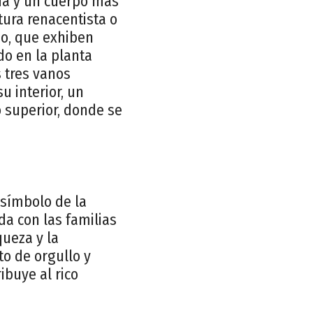
ada y un cuerpo más
tura renacentista o
do, que exhiben
do en la planta
s tres vanos
u interior, un
 superior, donde se
 símbolo de la
da con las familias
queza y la
to de orgullo y
ibuye al rico