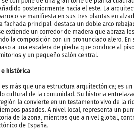
gil se compone de una gran torre de planta cuadr
 añadido posteriormente hacia el este. La arquitec
barroco se manifiesta en sus tres plantas en alza
a fachada principal, destaca un doble arco rebaja
 se extiende un corredor de madera que abraza lo
do la composición con un pronunciado alero. En s
aso a una escalera de piedra que conduce al piso
mitorios y un pequeño salón central.
 e histórica
il es más que una estructura arquitectónica; es un
do cultural de la comunidad. Su historia entrelaza
egión la convierte en un testamento vivo de la ri
tiempos pasados. A nivel local, representa un pun
oria de la zona, mientras que a nivel global, contr
ctónico de España.