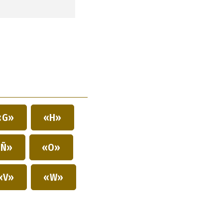
«G»
«H»
Ñ»
«O»
«V»
«W»