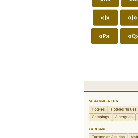
«I»
«J
«P»
«Q