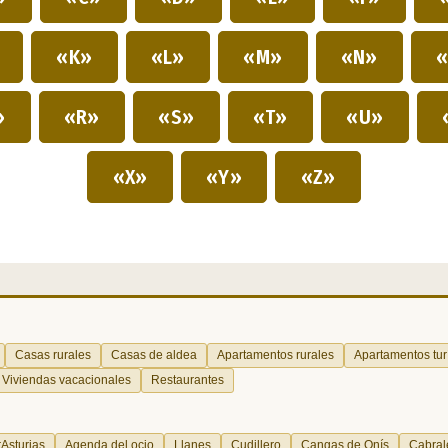
»
«K»
«L»
«M»
«N»
«
»
«R»
«S»
«T»
«U»
«X»
«Y»
«Z»