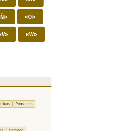
Ñ»
«O»
«V»
«W»