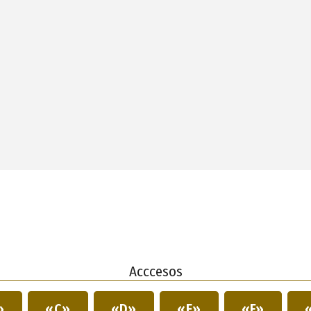
Acccesos
»
«C»
«D»
«E»
«F»