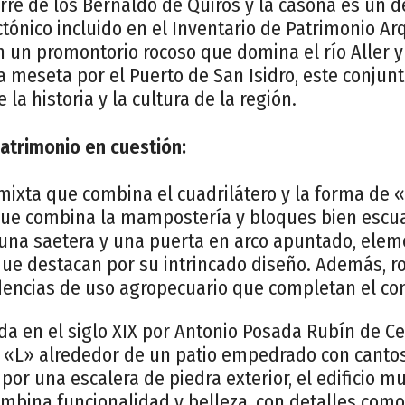
orre de los Bernaldo de Quirós y la casona es un 
tónico incluido en el Inventario de Patrimonio Ar
n un promontorio rocoso que domina el río Aller y 
 meseta por el Puerto de San Isidro, este conjun
la historia y la cultura de la región.
patrimonio en cuestión:
 mixta que combina el cuadrilátero y la forma de 
que combina la mampostería y bloques bien escu
una saetera y una puerta en arco apuntado, ele
ue destacan por su intrincado diseño. Además, ro
ncias de uso agropecuario que completan el con
da en el siglo XIX por Antonio Posada Rubín de Ce
 «L» alrededor de un patio empedrado con cantos
or una escalera de piedra exterior, el edificio m
ombina funcionalidad y belleza, con detalles com