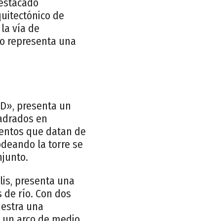
destacado
quitectónico de
la vía de
to representa una
«D», presenta un
adrados en
mentos que datan de
deando la torre se
junto.
lis, presenta una
 de río. Con dos
uestra una
o un arco de medio