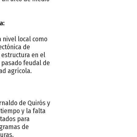
a:
a nivel local como
ectónica de
 estructura en el
el pasado feudal de
ad agrícola.
ernaldo de Quirós y
tiempo y la falta
rtados para
rogramas de
uras.