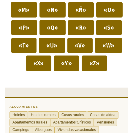
«M»
«N»
«Ñ»
«O»
«P»
«Q»
«R»
«S»
«T»
«U»
«V»
«W»
«X»
«Y»
«Z»