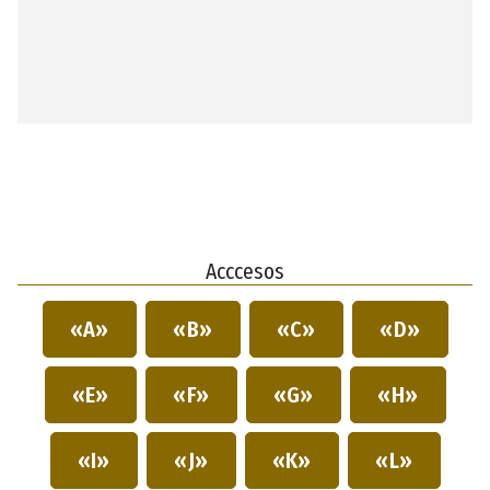
Acccesos
«A»
«B»
«C»
«D»
«E»
«F»
«G»
«H»
«I»
«J»
«K»
«L»