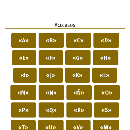
Acccesos
«A»
«B»
«C»
«D»
«E»
«F»
«G»
«H»
«I»
«J»
«K»
«L»
«M»
«N»
«Ñ»
«O»
«P»
«Q»
«R»
«S»
«T»
«U»
«V»
«W»