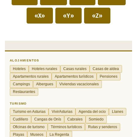
«X»
«Y»
«Z»