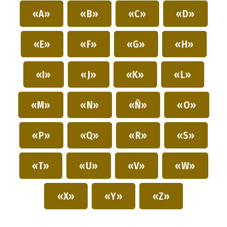
«A»
«B»
«C»
«D»
«E»
«F»
«G»
«H»
«I»
«J»
«K»
«L»
«M»
«N»
«Ñ»
«O»
«P»
«Q»
«R»
«S»
«T»
«U»
«V»
«W»
«X»
«Y»
«Z»