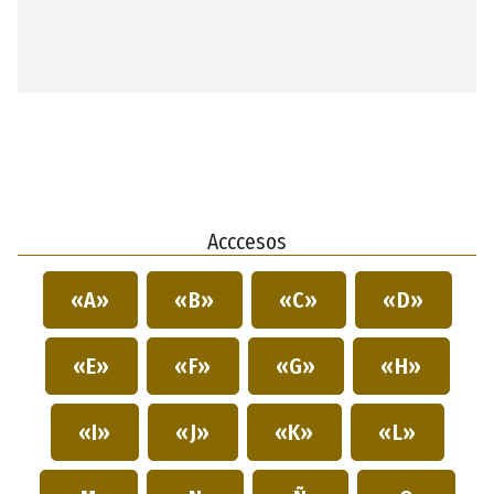
Acccesos
«A»
«B»
«C»
«D»
«E»
«F»
«G»
«H»
«I»
«J»
«K»
«L»