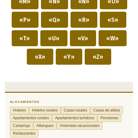
«M»
«N»
«Ñ»
«O»
«P»
«Q»
«R»
«S»
«T»
«U»
«V»
«W»
«X»
«Y»
«Z»