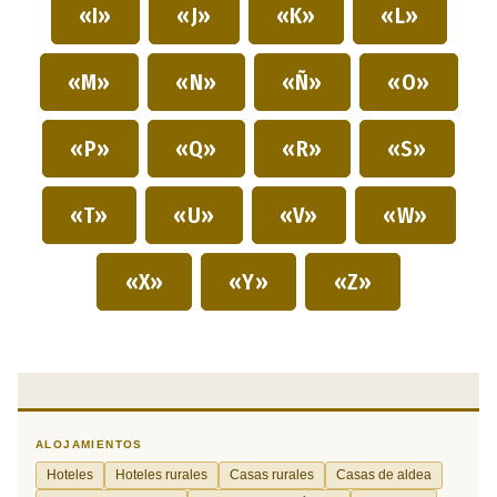
«I»
«J»
«K»
«L»
«M»
«N»
«Ñ»
«O»
«P»
«Q»
«R»
«S»
«T»
«U»
«V»
«W»
«X»
«Y»
«Z»