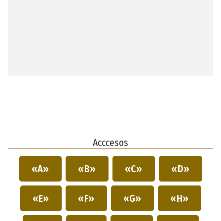
Acccesos
«A»
«B»
«C»
«D»
«E»
«F»
«G»
«H»