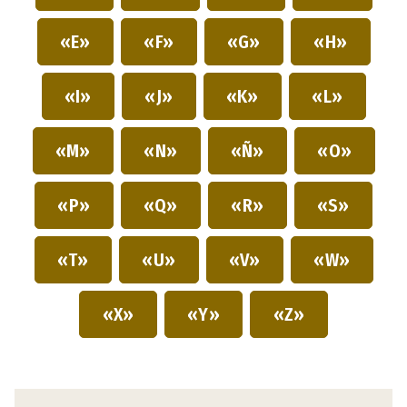
«E»
«F»
«G»
«H»
«I»
«J»
«K»
«L»
«M»
«N»
«Ñ»
«O»
«P»
«Q»
«R»
«S»
«T»
«U»
«V»
«W»
«X»
«Y»
«Z»