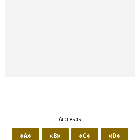
Acccesos
«A»
«B»
«C»
«D»