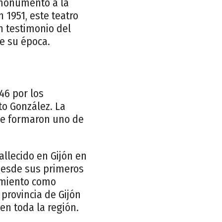
n monumento a la
 1951, este teatro
n testimonio del
e su época.
46 por los
to González. La
que formaron uno de
allecido en Gijón en
 Desde sus primeros
amiento como
 provincia de Gijón
en toda la región.