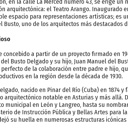
jón, en la calle La Merced número 43, se erige u
ión arquitectónica: el Teatro Arango. Inaugurado en
e espacio para representaciones artísticas; es u
l Busto, uno de los arquitectos más destacados d
ioso
e concebido a partir de un proyecto firmado en 19
del Busto Delgado y su hijo, Juan Manuel del Bus
perfecto de la colaboración entre padre e hijo, 
oductivos en la región desde la década de 1930.
lgado, nacido en Pinar del Río (Cuba) en 1874 y f
o arquitectónico notable en Asturias y más allá.
to municipal en León y Langreo, hasta su nombr
terio de Instrucción Pública y Bellas Artes para la
dejó su huella en numerosas estructuras icónicas 