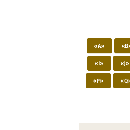
«A»
«B
«I»
«J
«P»
«Q