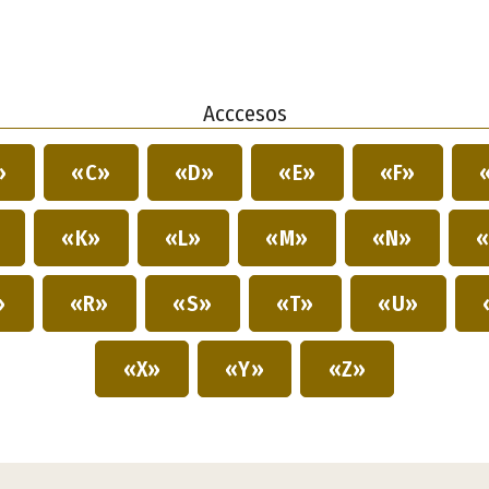
Acccesos
»
«C»
«D»
«E»
«F»
»
«K»
«L»
«M»
«N»
«
»
«R»
«S»
«T»
«U»
«X»
«Y»
«Z»