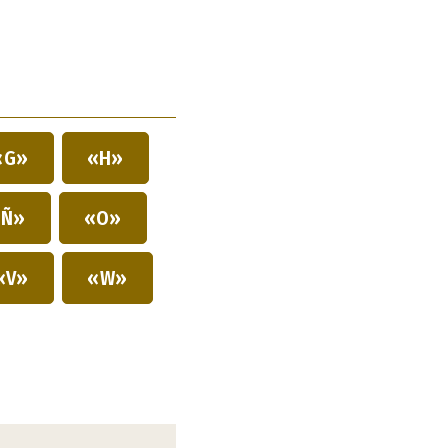
«G»
«H»
Ñ»
«O»
«V»
«W»