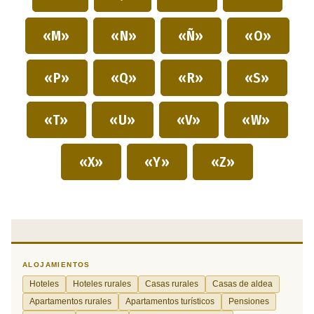
«M»
«N»
«Ñ»
«O»
«P»
«Q»
«R»
«S»
«T»
«U»
«V»
«W»
«X»
«Y»
«Z»