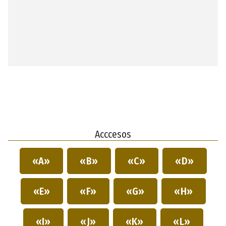
Acccesos
«A»
«B»
«C»
«D»
«E»
«F»
«G»
«H»
«I»
«J»
«K»
«L»