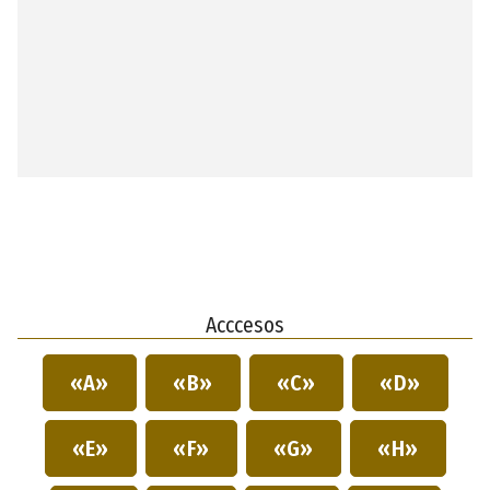
Acccesos
«A»
«B»
«C»
«D»
«E»
«F»
«G»
«H»