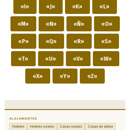
«I»
«J»
«K»
«L»
«M»
«N»
«Ñ»
«O»
«P»
«Q»
«R»
«S»
«T»
«U»
«V»
«W»
«X»
«Y»
«Z»