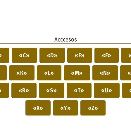
Acccesos
»
«C»
«D»
«E»
«F»
»
«K»
«L»
«M»
«N»
«
»
«R»
«S»
«T»
«U»
«X»
«Y»
«Z»