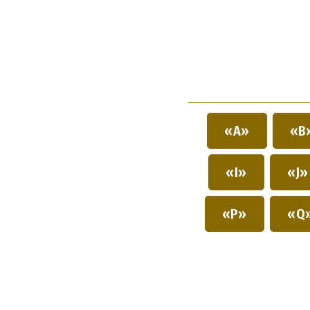
«A»
«B
«I»
«J
«P»
«Q