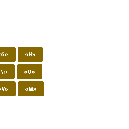
«G»
«H»
Ñ»
«O»
«V»
«W»