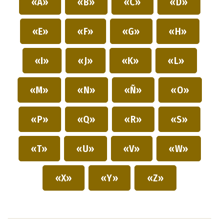
«A»
«B»
«C»
«D»
«E»
«F»
«G»
«H»
«I»
«J»
«K»
«L»
«M»
«N»
«Ñ»
«O»
«P»
«Q»
«R»
«S»
«T»
«U»
«V»
«W»
«X»
«Y»
«Z»