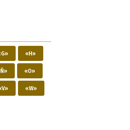
«G»
«H»
Ñ»
«O»
«V»
«W»