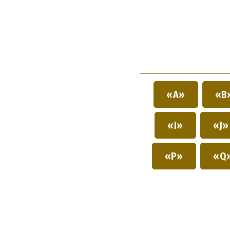
«A»
«B
«I»
«J
«P»
«Q