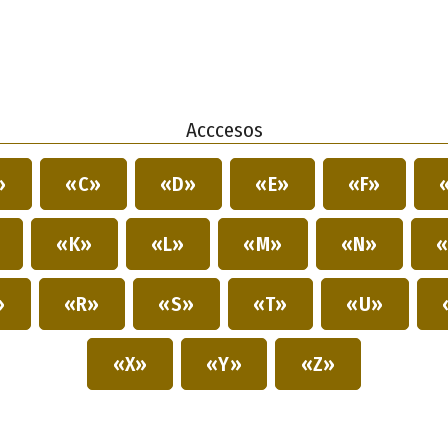
Acccesos
»
«C»
«D»
«E»
«F»
»
«K»
«L»
«M»
«N»
«
»
«R»
«S»
«T»
«U»
«X»
«Y»
«Z»