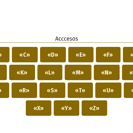
Acccesos
»
«C»
«D»
«E»
«F»
»
«K»
«L»
«M»
«N»
«
»
«R»
«S»
«T»
«U»
«X»
«Y»
«Z»