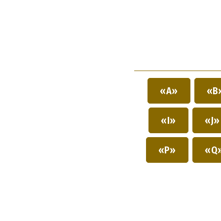
«A»
«B
«I»
«J
«P»
«Q