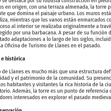
lo se destaca por su robusta construcción en piedra
isos en origen, con una terraza almenada, la torre
te que domina el paisaje urbano. Los muros está
iza, mientras que los vanos están enmarcados con
ceso al interior se realizaba originalmente a tra
tegido por una barbacana. A pesar de su función de
ado adaptaciones a lo largo de los siglos, inclui
la Oficina de Turismo de Llanes en el pasado.
 e histórica
lo de Llanes es mucho más que una estructura def
idad y el patrimonio de la comunidad. Su presenci
os habitantes y visitantes la rica historia de la c
itorio. Además, la torre es un punto de referencia 
iadores interesados en explorar el pasado medieval
servación