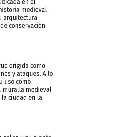
ubicada en el
historia medieval
u arquitectura
s de conservación
 fue erigida como
ones y ataques. A lo
su uso como
la muralla medieval
 la ciudad en la