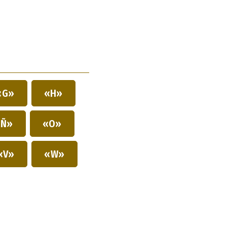
«G»
«H»
Ñ»
«O»
«V»
«W»