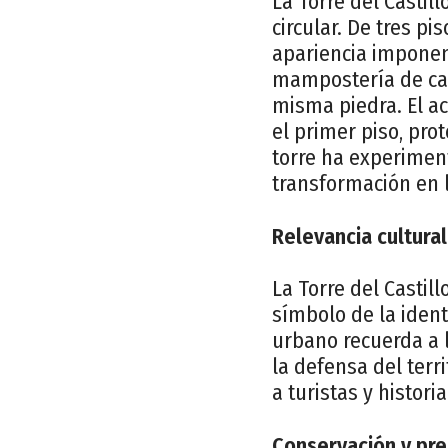
La Torre del Castil
circular. De tres p
apariencia imponen
mampostería de cal
misma piedra. El ac
el primer piso, pro
torre ha experiment
transformación en 
Relevancia cultural
La Torre del Castil
símbolo de la ident
urbano recuerda a l
la defensa del terr
a turistas y histor
Conservación y pre