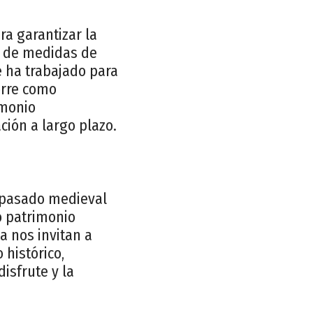
a garantizar la
és de medidas de
 ha trabajado para
orre como
imonio
ción a largo plazo.
l pasado medieval
o patrimonio
a nos invitan a
 histórico,
isfrute y la