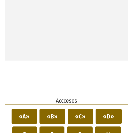
Acccesos
«A»
«B»
«C»
«D»