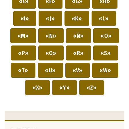
«E»
«F»
«G»
«H»
«I»
«J»
«K»
«L»
«M»
«N»
«Ñ»
«O»
«P»
«Q»
«R»
«S»
«T»
«U»
«V»
«W»
«X»
«Y»
«Z»