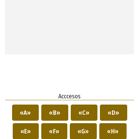
Acccesos
«A»
«B»
«C»
«D»
«E»
«F»
«G»
«H»