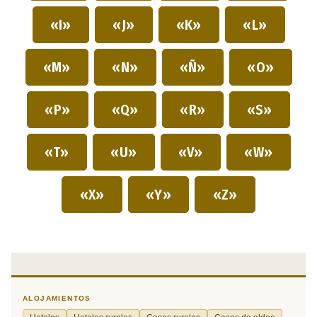
«I»
«J»
«K»
«L»
«M»
«N»
«Ñ»
«O»
«P»
«Q»
«R»
«S»
«T»
«U»
«V»
«W»
«X»
«Y»
«Z»