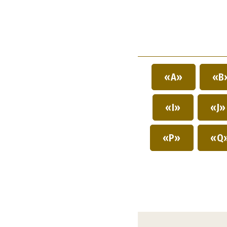
«A»
«B
«I»
«J
«P»
«Q