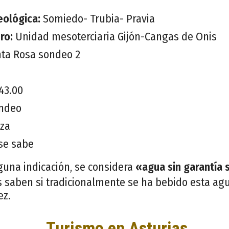
eológica:
Somiedo- Trubia- Pravia
ero:
Unidad mesoterciaria Gijón-Cangas de Onis
ta Rosa sondeo 2
43.00
ndeo
iza
se sabe
guna indicación, se considera
«agua sin garantía 
 saben si tradicionalmente se ha bebido esta agu
ez.