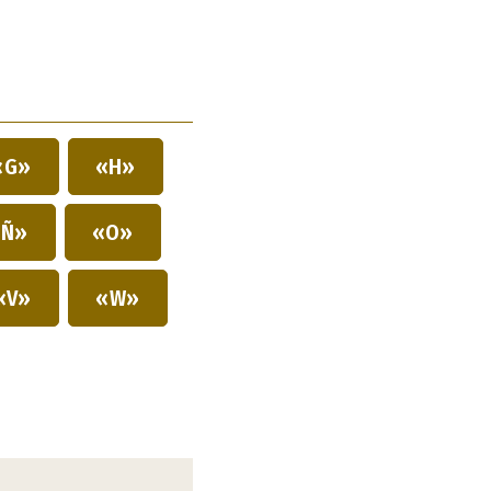
«G»
«H»
Ñ»
«O»
«V»
«W»