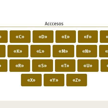
Acccesos
»
«C»
«D»
«E»
«F»
»
«K»
«L»
«M»
«N»
«
»
«R»
«S»
«T»
«U»
«X»
«Y»
«Z»