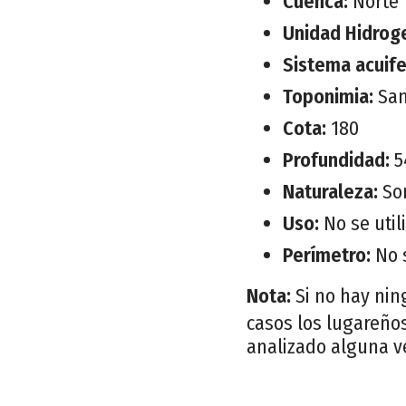
Cuenca:
Norte
Unidad Hidrog
Sistema acuif
Toponimia:
San
Cota:
180
Profundidad:
5
Naturaleza:
So
Uso:
No se util
Perímetro:
No 
Nota:
Si no hay nin
casos los lugareños
analizado alguna v