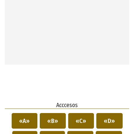
Acccesos
«A»
«B»
«C»
«D»