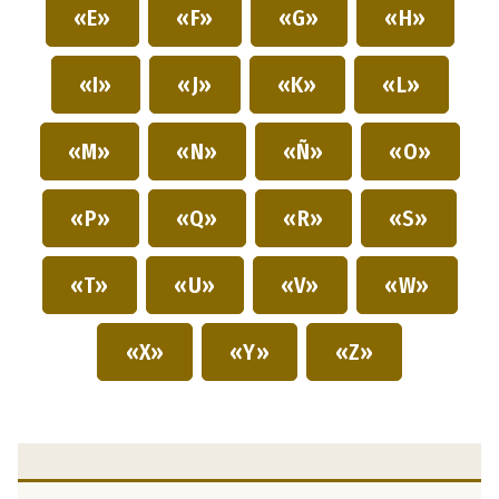
«E»
«F»
«G»
«H»
«I»
«J»
«K»
«L»
«M»
«N»
«Ñ»
«O»
«P»
«Q»
«R»
«S»
«T»
«U»
«V»
«W»
«X»
«Y»
«Z»