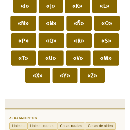
«I»
«J»
«K»
«L»
«M»
«N»
«Ñ»
«O»
«P»
«Q»
«R»
«S»
«T»
«U»
«V»
«W»
«X»
«Y»
«Z»