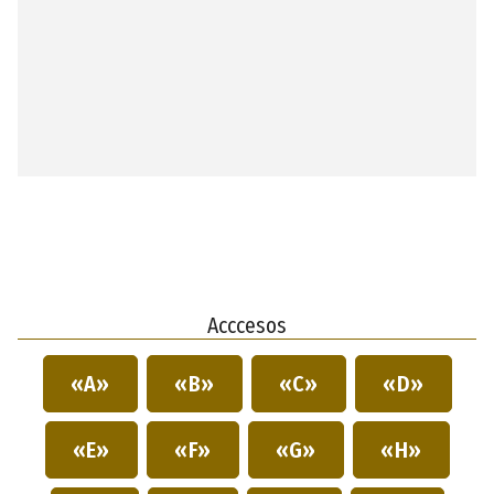
Acccesos
«A»
«B»
«C»
«D»
«E»
«F»
«G»
«H»