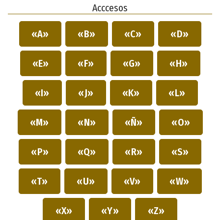
Acccesos
«A»
«B»
«C»
«D»
«E»
«F»
«G»
«H»
«I»
«J»
«K»
«L»
«M»
«N»
«Ñ»
«O»
«P»
«Q»
«R»
«S»
«T»
«U»
«V»
«W»
«X»
«Y»
«Z»