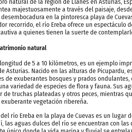
soro natural de la región de Llanes en Asturias, Es
tea majestuosamente a través del paisaje, desd
 desembocadura en la pintoresca playa de Cuevas.
or recorrido, el río Ereba ofrece un espectáculo d
autiva a quienes tienen la suerte de contemplarl
Patrimonio natural
u longitud de 5 a 10 kilómetros, es un ejemplo imp
e Asturias. Nacido en las alturas de Picupardu, es
s de exuberantes bosques y prados ondulantes, 
 una variedad de especies de flora y fauna. Sus ag
r de truchas plateadas y otros peces, mientras qu
exuberante vegetación ribereña.
el río Ereba en la playa de Cuevas es un lugar d
, las aguas dulces del río se encuentran con las 
 único donde la vida marina y fluvial se entrela