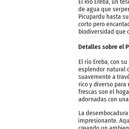
El Río Ereba, un te
de agua que serpen
Picupardu hasta su
corto pero encantad
biodiversidad que c
Detalles sobre el 
El río Ereba, con s
esplendor natural d
suavemente a travé
rico y diverso para
frescas son el hoga
adornadas con una 
La desembocadura d
impresionante. Aquí
creando un ambiente