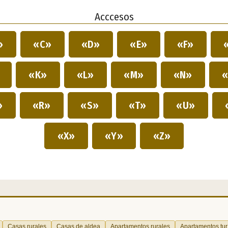
Acccesos
»
«C»
«D»
«E»
«F»
»
«K»
«L»
«M»
«N»
«
»
«R»
«S»
«T»
«U»
«X»
«Y»
«Z»