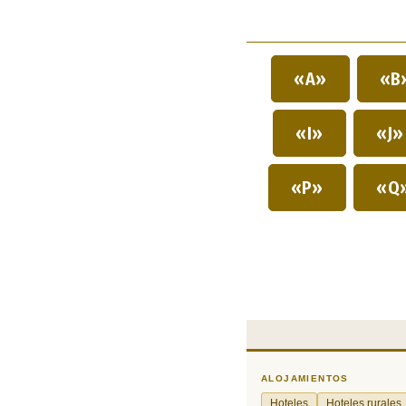
«A»
«B
«I»
«J
«P»
«Q