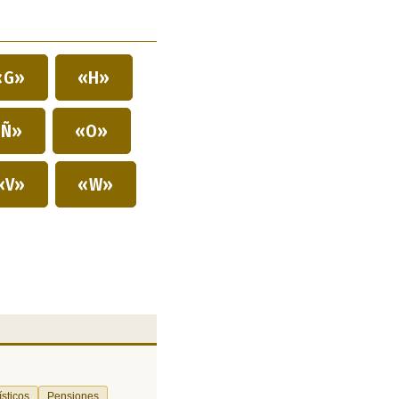
«G»
«H»
Ñ»
«O»
«V»
«W»