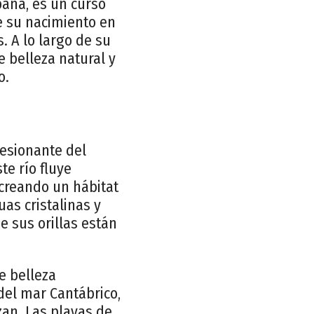
paña, es un curso
e su nacimiento en
 A lo largo de su
e belleza natural y
o.
resionante del
te río fluye
creando un hábitat
uas cristalinas y
e sus orillas están
e belleza
del mar Cantábrico,
zan. Las playas de