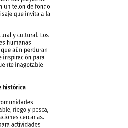
n un telón de fondo
saje que invita a la
ural y cultural. Los
ades humanas
s que aún perduran
e inspiración para
fuente inagotable
 histórica
s comunidades
able, riego y pesca,
aciones cercanas.
para actividades