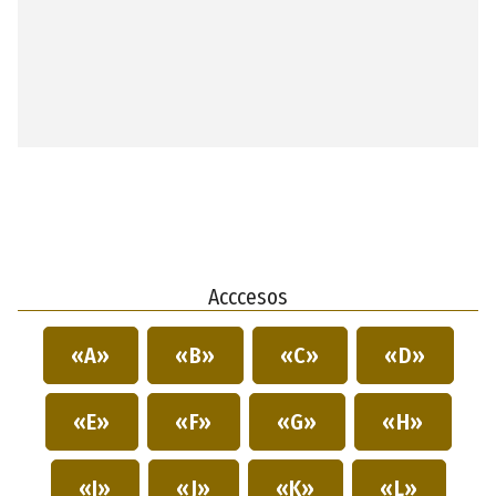
Acccesos
«A»
«B»
«C»
«D»
«E»
«F»
«G»
«H»
«I»
«J»
«K»
«L»