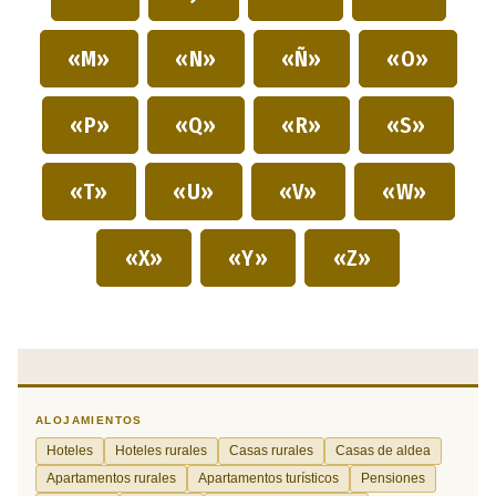
«M»
«N»
«Ñ»
«O»
«P»
«Q»
«R»
«S»
«T»
«U»
«V»
«W»
«X»
«Y»
«Z»