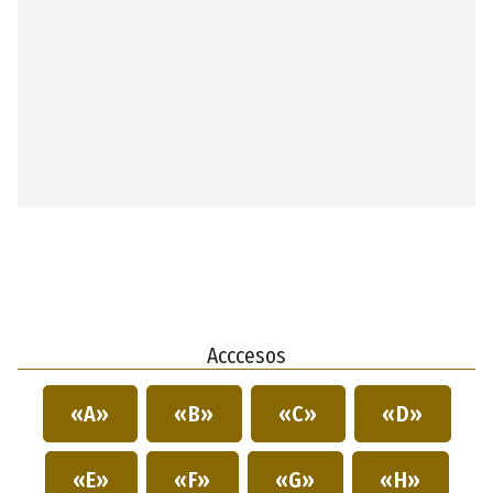
Acccesos
«A»
«B»
«C»
«D»
«E»
«F»
«G»
«H»