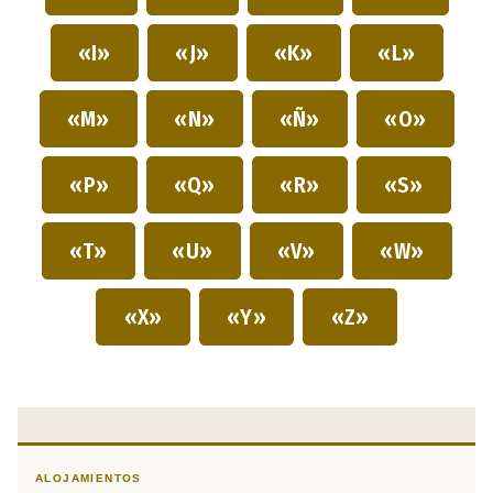
«I»
«J»
«K»
«L»
«M»
«N»
«Ñ»
«O»
«P»
«Q»
«R»
«S»
«T»
«U»
«V»
«W»
«X»
«Y»
«Z»