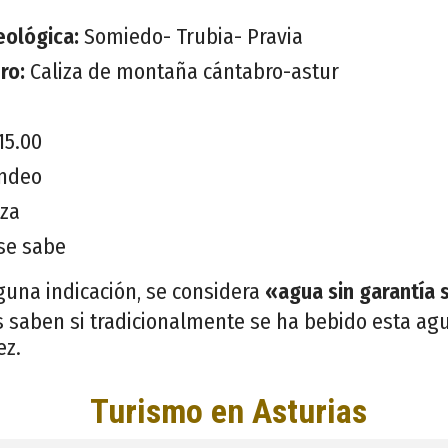
eológica:
Somiedo- Trubia- Pravia
ero:
Caliza de montaña cántabro-astur
15.00
ndeo
iza
se sabe
guna indicación, se considera
«agua sin garantía 
 saben si tradicionalmente se ha bebido esta agu
ez.