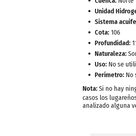
Cuenca:
Norte
Unidad Hidrog
Sistema acuif
Cota:
106
Profundidad:
1
Naturaleza:
So
Uso:
No se util
Perímetro:
No 
Nota:
Si no hay nin
casos los lugareños
analizado alguna v