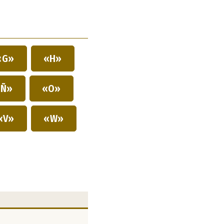
«G»
«H»
Ñ»
«O»
«V»
«W»