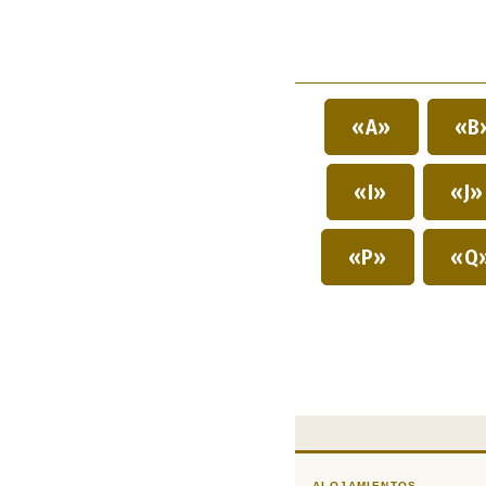
«A»
«B
«I»
«J
«P»
«Q