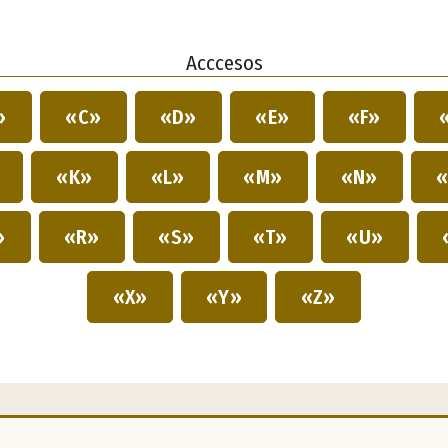
Acccesos
»
«C»
«D»
«E»
«F»
»
«K»
«L»
«M»
«N»
«
»
«R»
«S»
«T»
«U»
«X»
«Y»
«Z»