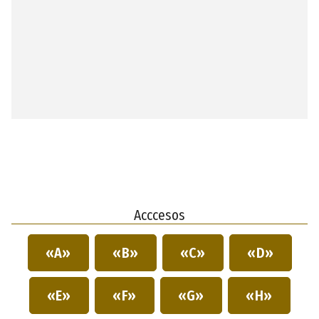
Acccesos
«A»
«B»
«C»
«D»
«E»
«F»
«G»
«H»