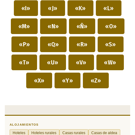
«I»
«J»
«K»
«L»
«M»
«N»
«Ñ»
«O»
«P»
«Q»
«R»
«S»
«T»
«U»
«V»
«W»
«X»
«Y»
«Z»