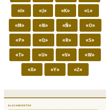
«I»
«J»
«K»
«L»
«M»
«N»
«Ñ»
«O»
«P»
«Q»
«R»
«S»
«T»
«U»
«V»
«W»
«X»
«Y»
«Z»