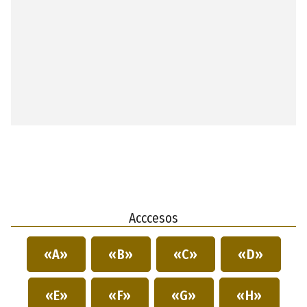
Acccesos
«A»
«B»
«C»
«D»
«E»
«F»
«G»
«H»