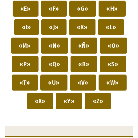
«E»
«F»
«G»
«H»
«I»
«J»
«K»
«L»
«M»
«N»
«Ñ»
«O»
«P»
«Q»
«R»
«S»
«T»
«U»
«V»
«W»
«X»
«Y»
«Z»