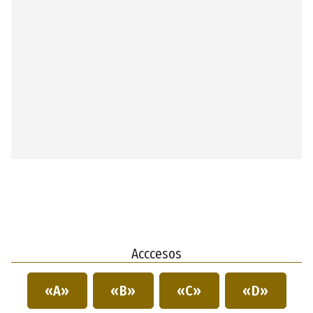
Acccesos
«A»
«B»
«C»
«D»