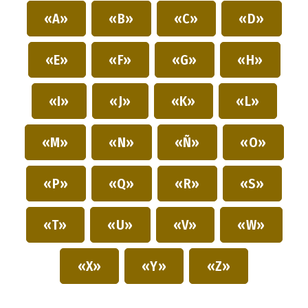
«A»
«B»
«C»
«D»
«E»
«F»
«G»
«H»
«I»
«J»
«K»
«L»
«M»
«N»
«Ñ»
«O»
«P»
«Q»
«R»
«S»
«T»
«U»
«V»
«W»
«X»
«Y»
«Z»