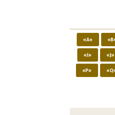
«A»
«B
«I»
«J
«P»
«Q