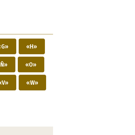
«G»
«H»
Ñ»
«O»
«V»
«W»