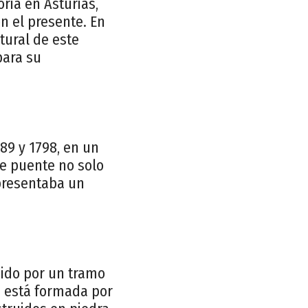
oria en Asturias,
n el presente. En
ltural de este
para su
89 y 1798, en un
te puente no solo
epresentaba un
tuido por un tramo
ra está formada por