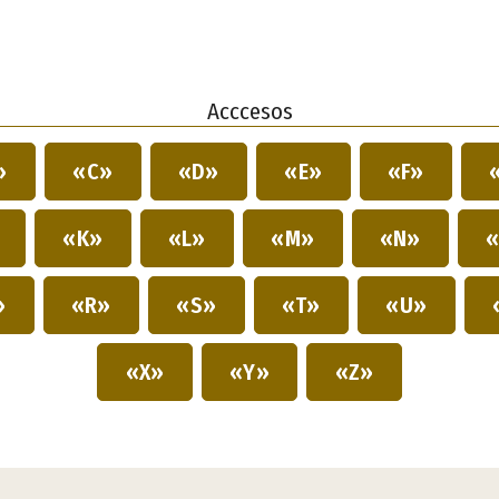
Acccesos
»
«C»
«D»
«E»
«F»
»
«K»
«L»
«M»
«N»
«
»
«R»
«S»
«T»
«U»
«X»
«Y»
«Z»