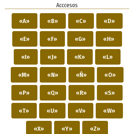
Acccesos
«A»
«B»
«C»
«D»
«E»
«F»
«G»
«H»
«I»
«J»
«K»
«L»
«M»
«N»
«Ñ»
«O»
«P»
«Q»
«R»
«S»
«T»
«U»
«V»
«W»
«X»
«Y»
«Z»