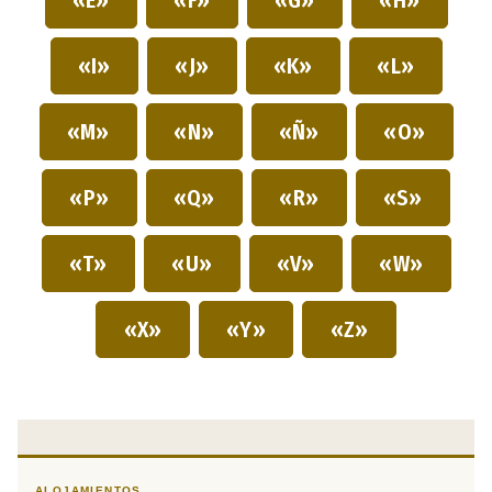
«I»
«J»
«K»
«L»
«M»
«N»
«Ñ»
«O»
«P»
«Q»
«R»
«S»
«T»
«U»
«V»
«W»
«X»
«Y»
«Z»