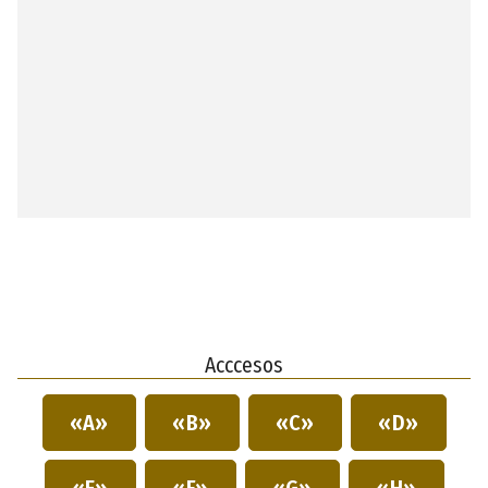
Acccesos
«A»
«B»
«C»
«D»
«E»
«F»
«G»
«H»