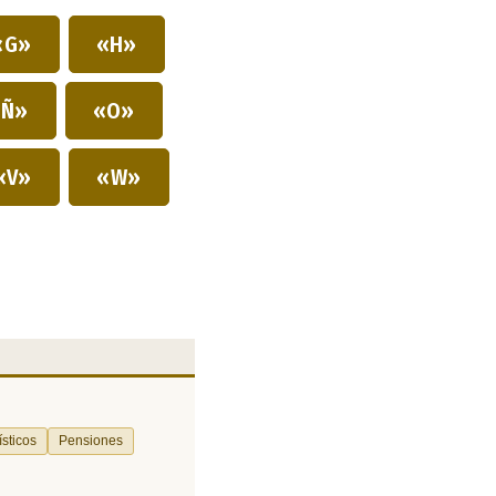
«G»
«H»
Ñ»
«O»
«V»
«W»