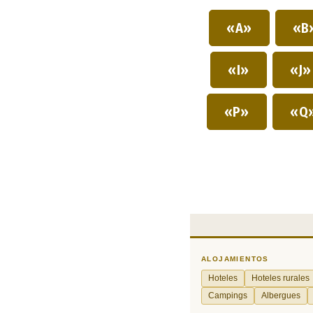
«A»
«B
«I»
«J
«P»
«Q