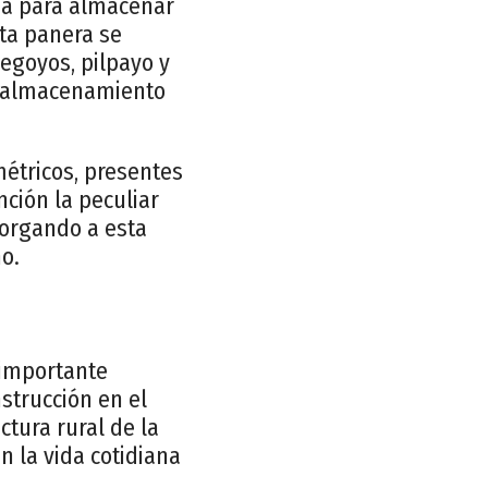
ada para almacenar
sta panera se
egoyos, pilpayo y
de almacenamiento
métricos, presentes
ción la peculiar
torgando a esta
no.
 importante
strucción en el
ectura rural de la
n la vida cotidiana