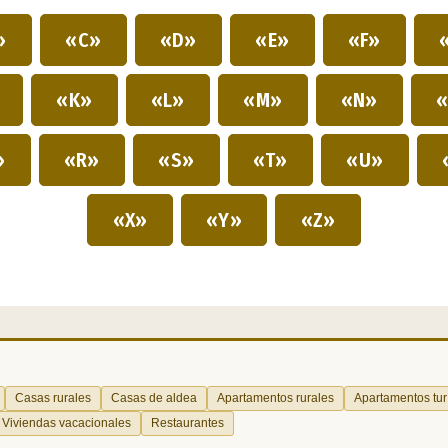
»
«C»
«D»
«E»
«F»
»
«K»
«L»
«M»
«N»
«
»
«R»
«S»
«T»
«U»
«X»
«Y»
«Z»