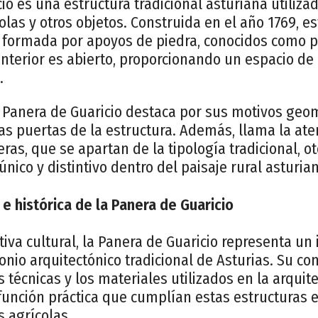
io es una estructura tradicional asturiana utiliz
las y otros objetos. Construida en el año 1769, e
r formada por apoyos de piedra, conocidos como p
interior es abierto, proporcionando un espacio 
.
a Panera de Guaricio destaca por sus motivos geo
s puertas de la estructura. Además, llama la aten
ras, que se apartan de la tipología tradicional, o
nico y distintivo dentro del paisaje rural asturia
 e histórica de la Panera de Guaricio
iva cultural, la Panera de Guaricio representa un
nio arquitectónico tradicional de Asturias. Su con
las técnicas y los materiales utilizados en la arquit
función práctica que cumplían estas estructuras e
 agrícolas.