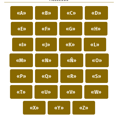
«A»
«B»
«C»
«D»
«E»
«F»
«G»
«H»
«I»
«J»
«K»
«L»
«M»
«N»
«Ñ»
«O»
«P»
«Q»
«R»
«S»
«T»
«U»
«V»
«W»
«X»
«Y»
«Z»