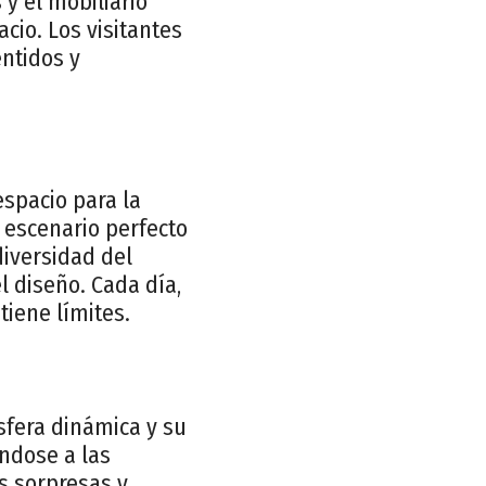
 y el mobiliario
cio. Los visitantes
ntidos y
spacio para la
n escenario perfecto
diversidad del
l diseño. Cada día,
tiene límites.
sfera dinámica y su
ndose a las
s sorpresas y