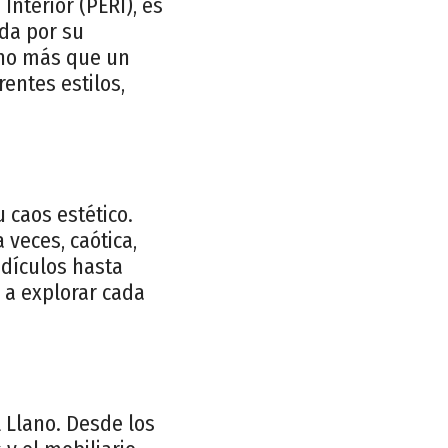
Interior (PERI), es
ida por su
cho más que un
entes estilos,
u caos estético.
veces, caótica,
edículos hasta
a a explorar cada
l Llano. Desde los