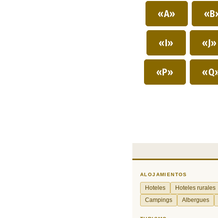
«A»
«B
«I»
«J
«P»
«Q