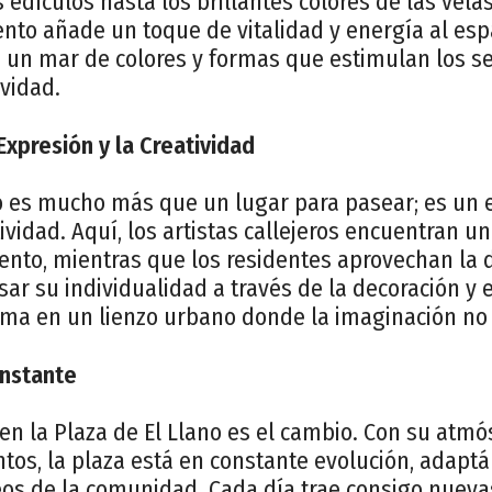
 edículos hasta los brillantes colores de las velas
to añade un toque de vitalidad y energía al espa
 un mar de colores y formas que estimulan los se
ividad.
Expresión y la Creatividad
no es mucho más que un lugar para pasear; es un e
tividad. Aquí, los artistas callejeros encuentran u
ento, mientras que los residentes aprovechan la 
ar su individualidad a través de la decoración y e
rma en un lienzo urbano donde la imaginación no 
nstante
en la Plaza de El Llano es el cambio. Con su atmó
tos, la plaza está en constante evolución, adaptá
os de la comunidad. Cada día trae consigo nueva