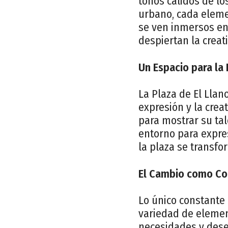
tonos cálidos de los
urbano, cada elemen
se ven inmersos en
despiertan la creat
Un Espacio para la 
La Plaza de El Lla
expresión y la crea
para mostrar su tal
entorno para expres
la plaza se transfo
El Cambio como Co
Lo único constante 
variedad de elemen
necesidades y dese