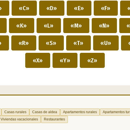
»
«C»
«D»
«E»
«F»
»
«K»
«L»
«M»
«N»
«
»
«R»
«S»
«T»
«U»
«X»
«Y»
«Z»