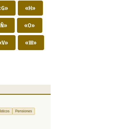
«G»
«H»
Ñ»
«O»
«V»
«W»