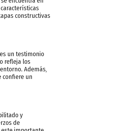
 se encuentra en
características
etapas constructivas
 es un testimonio
 refleja los
u entorno. Además,
 confiere un
ilitado y
erzos de
 este importante