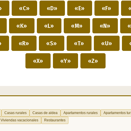
»
«C»
«D»
«E»
«F»
»
«K»
«L»
«M»
«N»
«
»
«R»
«S»
«T»
«U»
«X»
«Y»
«Z»