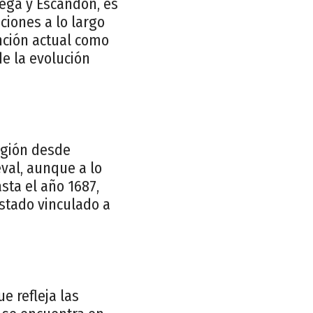
iega y Escandón, es
iones a lo largo
nción actual como
de la evolución
región desde
val, aunque a lo
sta el año 1687,
estado vinculado a
e refleja las