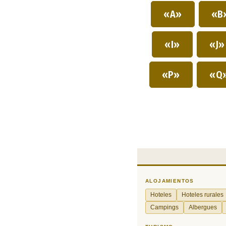
«A»
«B
«I»
«J
«P»
«Q