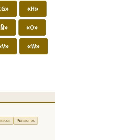
«G»
«H»
Ñ»
«O»
«V»
«W»