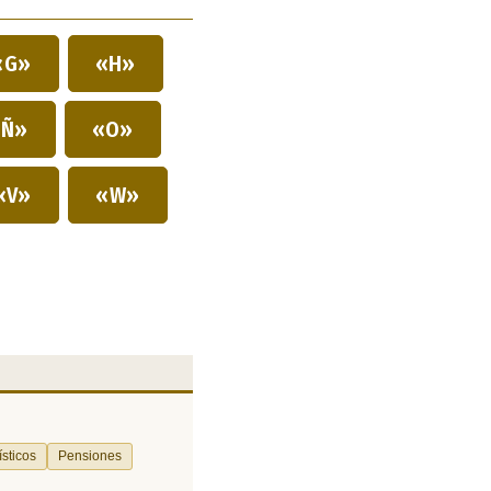
«G»
«H»
Ñ»
«O»
«V»
«W»