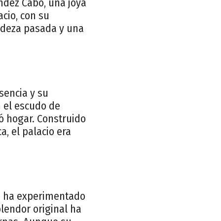
ández Cabo, una joya
acio, con su
andeza pasada y una
sencia y su
n el escudo de
ó hogar. Construido
, el palacio era
bo ha experimentado
plendor original ha