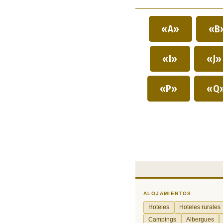
«A»
«B
«I»
«J
«P»
«Q