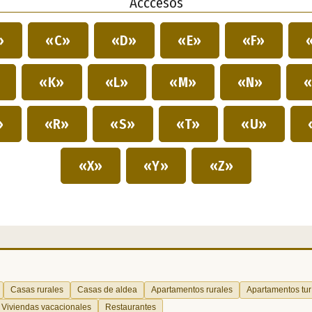
Acccesos
»
«C»
«D»
«E»
«F»
»
«K»
«L»
«M»
«N»
«
»
«R»
«S»
«T»
«U»
«X»
«Y»
«Z»