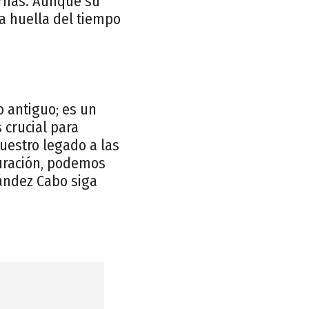
rnas. Aunque su
a huella del tiempo
o antiguo; es un
 crucial para
uestro legado a las
auración, podemos
nández Cabo siga