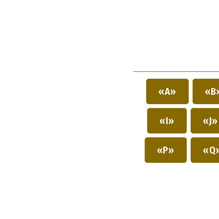
«A»
«B
«I»
«J
«P»
«Q