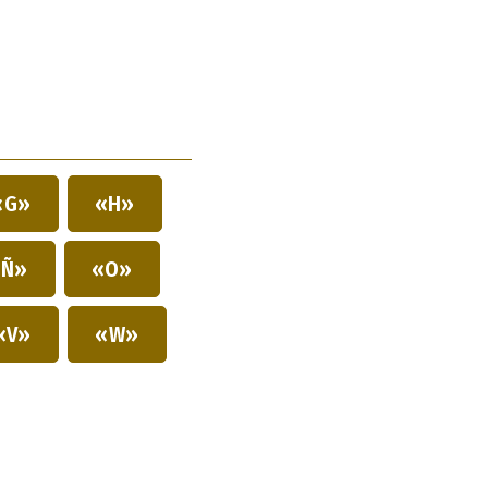
«G»
«H»
Ñ»
«O»
«V»
«W»