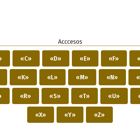
Acccesos
»
«C»
«D»
«E»
«F»
»
«K»
«L»
«M»
«N»
«
»
«R»
«S»
«T»
«U»
«X»
«Y»
«Z»