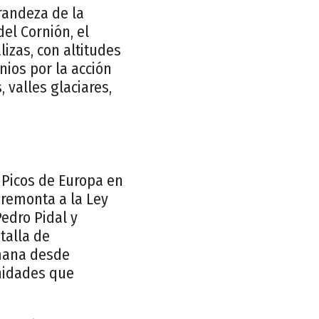
randeza de la
el Cornión, el
lizas, con altitudes
nios por la acción
valles glaciares,
s Picos de Europa en
 remonta a la Ley
Pedro Pidal y
talla de
umana desde
nidades que